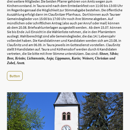
drei weitere Mitglieder. Die beiden Pfarrer gehören von Amts wegen zum
Kirchenvorstand. In Taura wird nach dem Erntedankfest von 11:00 bis 13:00 Uhr
im Regenbogensaal die Möglichkeit zur Stimmabgabe bestehen. Die öffentliche
Auszählung erfolgt dann im Claußnitzer Pfarrhaus. Dort können auch Tauraer
Gemeindeglieder von 15:00 bis 17:00 Uhr noch ihre Stimme abgeben. Auf
mündlichen oder schriftlichen Antrag (also auch per Anruf oder mail) können
ab dem 20.08. Briefwahlunterlagen ausgestellt werden. Ab dem 15.07. können
Sie bis Ende Juli Einsicht in die Wählerliste nehmen, die in den Pfarrämtern
ausliegt. Wahlberechtigt sind alle Gemeindeglieder, die das 14.! Lebensjahr
vollendet haben. Die Kandidatinnen und Kandidaten werden sich am 23.08. in
Claußnitz und am 06.09. in Taura jeweils im Gottesdienst vorstellen. Claußnitz
stellt 9 Kandidaten auf. Taura und Köthensdorf werden durch 6 Kandidaten
vertreten, die Sie bitte mit ihrer Stimme unterstützen. Das sind:
Ahner, Silvio;
Beer, Kristin; Lichtenstein, Anja; Lippmann, Karin; Weinert, Christian und
Zobel, Anett.
Button