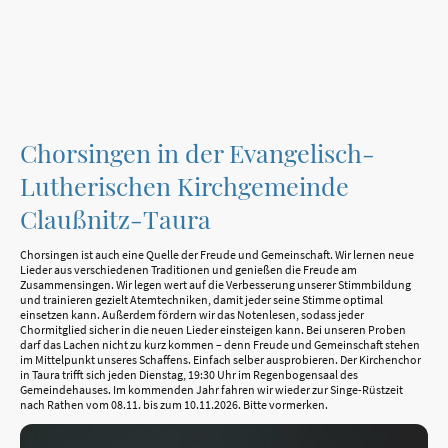
Chorsingen in der Evangelisch-
Lutherischen Kirchgemeinde
Claußnitz-Taura
Chorsingen ist auch eine Quelle der Freude und Gemeinschaft. Wir lernen neue
Lieder aus verschiedenen Traditionen und genießen die Freude am
Zusammensingen. Wir legen wert auf die Verbesserung unserer Stimmbildung
und trainieren gezielt Atemtechniken, damit jeder seine Stimme optimal
einsetzen kann. Außerdem fördern wir das Notenlesen, sodass jeder
Chormitglied sicher in die neuen Lieder einsteigen kann. Bei unseren Proben
darf das Lachen nicht zu kurz kommen – denn Freude und Gemeinschaft stehen
im Mittelpunkt unseres Schaffens. Einfach selber ausprobieren. Der Kirchenchor
in Taura trifft sich jeden Dienstag, 19:30 Uhr im Regenbogensaal des
Gemeindehauses. Im kommenden Jahr fahren wir wieder zur Singe-Rüstzeit
nach Rathen vom 08.11. bis zum 10.11.2026. Bitte vormerken.