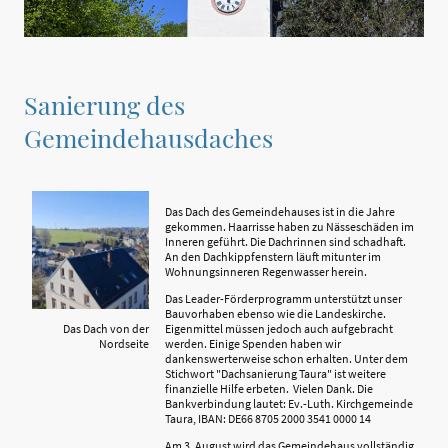
Sanierung des
Gemeindehausdaches
Das Dach des Gemeindehauses ist in die Jahre
gekommen. Haarrisse haben zu Nässeschäden im
Inneren geführt. Die Dachrinnen sind schadhaft.
An den Dachkippfenstern läuft mitunter im
Wohnungsinneren Regenwasser herein.
Das Leader-Förderprogramm unterstützt unser
Bauvorhaben ebenso wie die Landeskirche.
Eigenmittel müssen jedoch auch aufgebracht
Das Dach von der
werden. Einige Spenden haben wir
Nordseite
dankenswerterweise schon erhalten. Unter dem
Stichwort "Dachsanierung Taura" ist weitere
finanzielle Hilfe erbeten. Vielen Dank. Die
Bankverbindung lautet: Ev.-Luth. Kirchgemeinde
Taura, IBAN: DE66 8705 2000 3541 0000 14
Am 3. August wird das Gemeindehaus vollständig