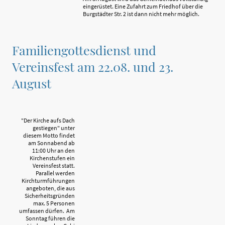
eingerüstet. Eine Zufahrt zum Friedhof über die
Burgstädter Str. 2 ist dann nicht mehr möglich.
Familiengottesdienst und
Vereinsfest am 22.08. und 23.
August
"Der Kirche aufs Dach
gestiegen" unter
diesem Motto findet
am Sonnabend ab
11:00 Uhr an den
Kirchenstufen ein
Vereinsfest statt.
Parallel werden
Kirchturmführungen
angeboten, die aus
Sicherheitsgründen
max. 5 Personen
umfassen dürfen. Am
Sonntag führen die