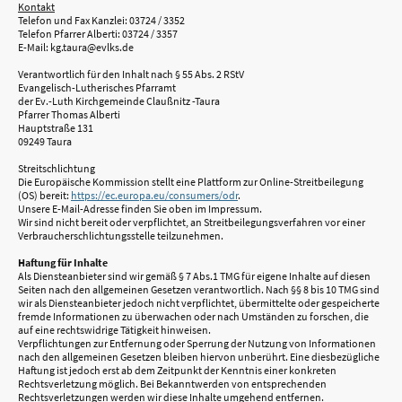
Kontakt
Telefon und Fax Kanzlei: 03724 / 3352
Telefon Pfarrer Alberti: 03724 / 3357
E-Mail: kg.taura@evlks.de
Verantwortlich für den Inhalt nach § 55 Abs. 2 RStV
Evangelisch-Lutherisches Pfarramt
der Ev.-Luth Kirchgemeinde Claußnitz -Taura
Pfarrer Thomas Alberti
Hauptstraße 131
09249 Taura
Streitschlichtung
Die Europäische Kommission stellt eine Plattform zur Online-Streitbeilegung
(OS) bereit:
https://ec.europa.eu/consumers/odr
.
Unsere E-Mail-Adresse finden Sie oben im Impressum.
Wir sind nicht bereit oder verpflichtet, an Streitbeilegungsverfahren vor einer
Verbraucherschlichtungsstelle teilzunehmen.
Haftung für Inhalte
Als Diensteanbieter sind wir gemäß § 7 Abs.1 TMG für eigene Inhalte auf diesen
Seiten nach den allgemeinen Gesetzen verantwortlich. Nach §§ 8 bis 10 TMG sind
wir als Diensteanbieter jedoch nicht verpflichtet, übermittelte oder gespeicherte
fremde Informationen zu überwachen oder nach Umständen zu forschen, die
auf eine rechtswidrige Tätigkeit hinweisen.
Verpflichtungen zur Entfernung oder Sperrung der Nutzung von Informationen
nach den allgemeinen Gesetzen bleiben hiervon unberührt. Eine diesbezügliche
Haftung ist jedoch erst ab dem Zeitpunkt der Kenntnis einer konkreten
Rechtsverletzung möglich. Bei Bekanntwerden von entsprechenden
Rechtsverletzungen werden wir diese Inhalte umgehend entfernen.