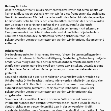
Haftung für Links
Unser Angebot enthält Links zu externen Websites Dritter, auf deren Inhalte wir
keinen Einfluss haben. Deshalb können wir für diese fremden Inhalte auch keine
Gewähr übernehmen. Für die Inhalte der verlinkten Seiten ist stets der jeweilige
Anbieter oder Betreiber der Seiten verantwortlich. Die verlinkten Seiten wurden
zum Zeitpunkt der Verlinkung auf mögliche Rechtsverstöße überprüft.
Rechtswidrige Inhalte waren zum Zeitpunkt der Verlinkung nicht erkennbar.
Eine permanente inhaltliche Kontrolle der verlinkten Seiten ist jedoch ohne
konkrete Anhaltspunkte einer Rechtsverletzung nicht zumutbar. Bei
Bekanntwerden von Rechtsverletzungen werden wir derartige Links umgehend
entfernen.
Urheberrecht
Die durch uns erstellten Inhalte und Werke auf diesen Seiten unterliegen dem
deutschen Urheberrecht. Die Vervielfältigung, Bearbeitung, Verbreitung und jede
Art der Verwertung außerhalb der Grenzen des Urheberrechtes bedürfen der
schriftlichen Zustimmung des jeweiligen Autors bzw. Erstellers. Downloads und
Kopien dieser Seite sind nur für den privaten, nicht kommerziellen Gebrauch
gestattet.
Soweit die Inhalte auf dieser Seite nicht von uns erstellt wurden, werden die
Urheberrechte Dritter beachtet. Insbesondere werden Inhalte Dritter als solche
gekennzeichnet. Sollten Sie trotzdem auf eine Urheberrechtsverletzung
aufmerksam werden, bitten wir um einen entsprechenden Hinweis. Bei
Bekanntwerden von Rechtsverletzungen werden wir derartige Inhalte
umgehend entfernen.
Soweit wir Bilder und Grafiken von externen Dritten bzw. auf Basis von
Informationsangeboten externer Dritter verwenden, so ist die Quelle jeweils
deutlich sichtbar am verwendeten Bild bzw. in der verwendeten Grafik
abgebildet (sichtbar durch Bewegen der Maus über das Bild bzw. die Grafik). Der